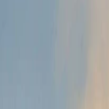
Anasayfa
Haberler
İlanlar
Reklam Ver
İletişim