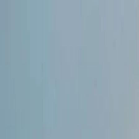
İlan Ver
Giriş Yap