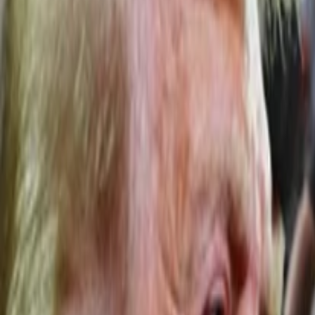
Anasayfa
Haberler
İlanlar
Reklam Ver
İletişim