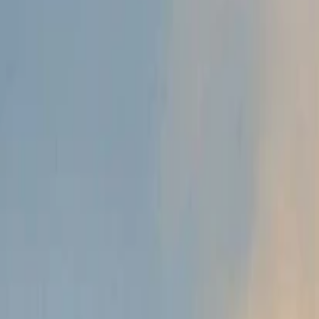
Anasayfa
Haberler
İlanlar
Reklam Ver
İletişim