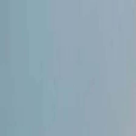
İlan Ver
Giriş Yap