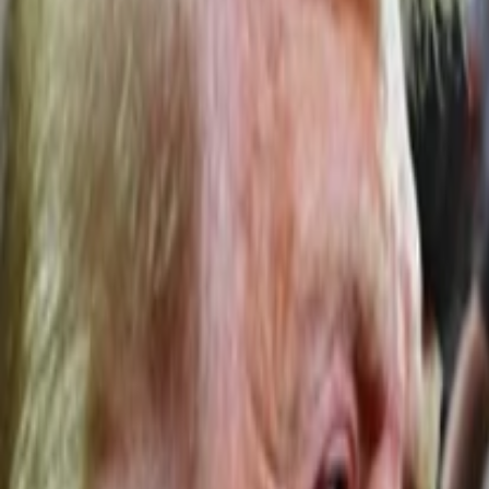
Anasayfa
Haberler
İlanlar
Reklam Ver
İletişim