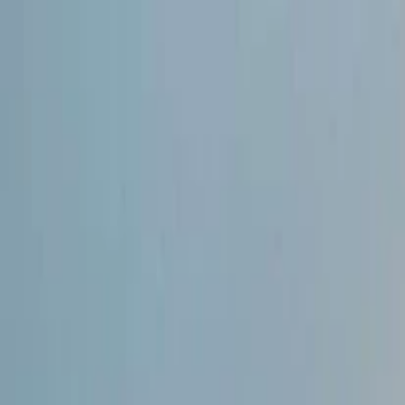
İlan Ver
Giriş Yap