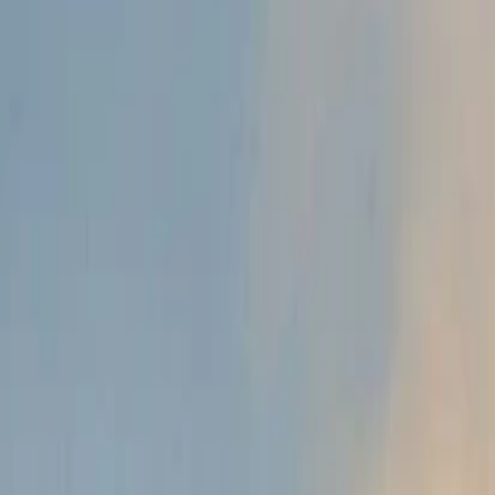
Anasayfa
Haberler
İlanlar
Reklam Ver
İletişim