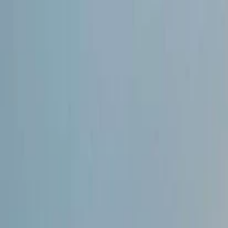
İlan Ver
Giriş Yap