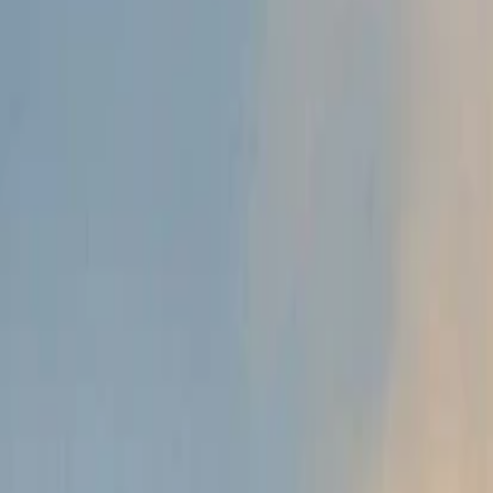
Anasayfa
Haberler
İlanlar
Reklam Ver
İletişim