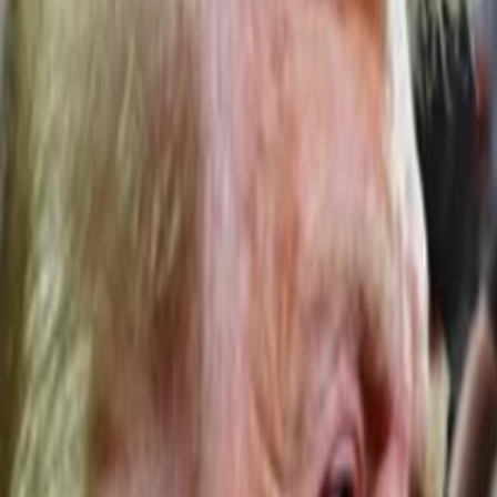
Anasayfa
Haberler
İlanlar
Reklam Ver
İletişim