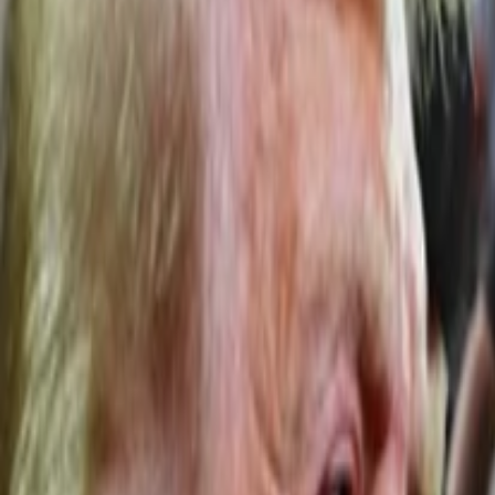
Anasayfa
Haberler
İlanlar
Reklam Ver
İletişim