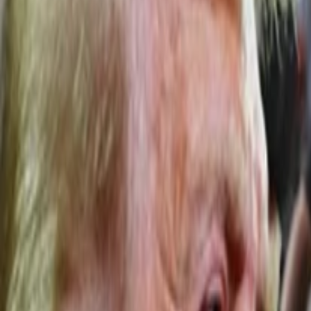
Anasayfa
Haberler
İlanlar
Reklam Ver
İletişim