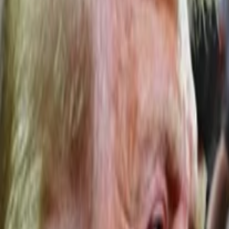
Anasayfa
Haberler
İlanlar
Reklam Ver
İletişim