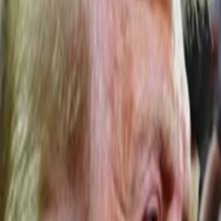
Anasayfa
Haberler
İlanlar
Reklam Ver
İletişim