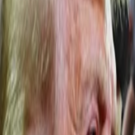
Anasayfa
Haberler
İlanlar
Reklam Ver
İletişim