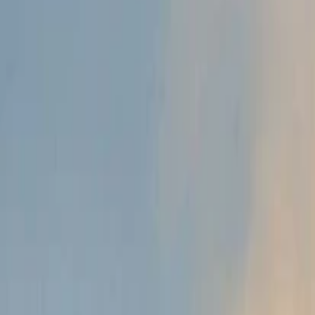
Anasayfa
Haberler
İlanlar
Reklam Ver
İletişim