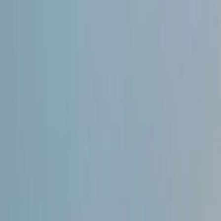
İlan Ver
Giriş Yap