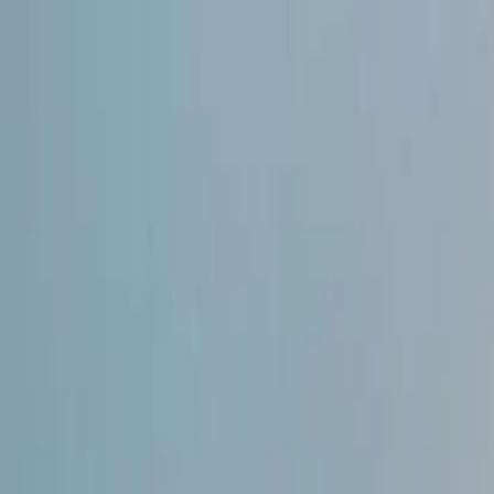
İlan Ver
Giriş Yap