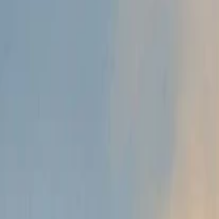
Anasayfa
Haberler
İlanlar
Reklam Ver
İletişim