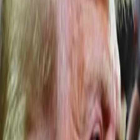
Anasayfa
Haberler
İlanlar
Reklam Ver
İletişim