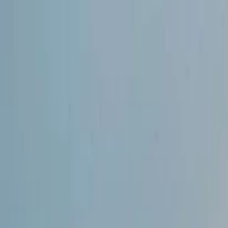
İlan Ver
Giriş Yap