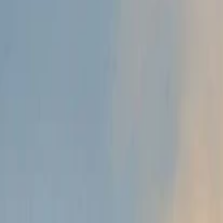
Anasayfa
Haberler
İlanlar
Reklam Ver
İletişim