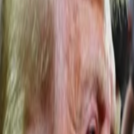
Anasayfa
Haberler
İlanlar
Reklam Ver
İletişim