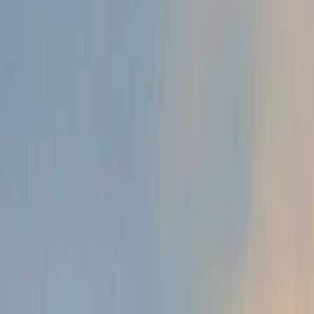
Anasayfa
Haberler
İlanlar
Reklam Ver
İletişim