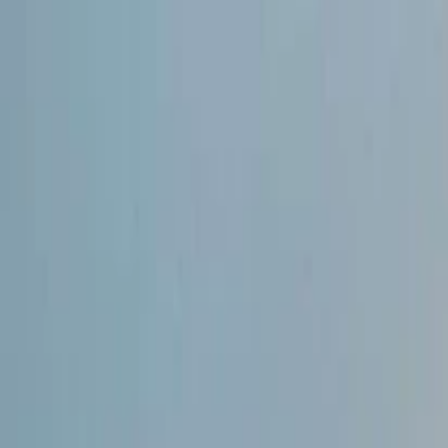
İlan Ver
Giriş Yap