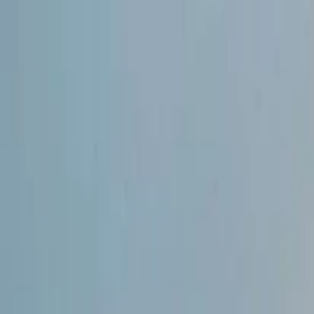
İlan Ver
Giriş Yap