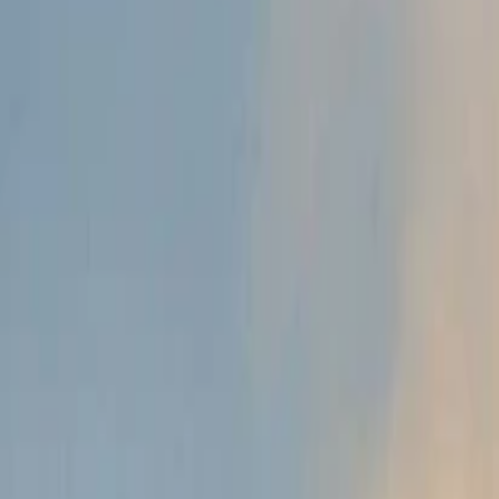
Anasayfa
Haberler
İlanlar
Reklam Ver
İletişim